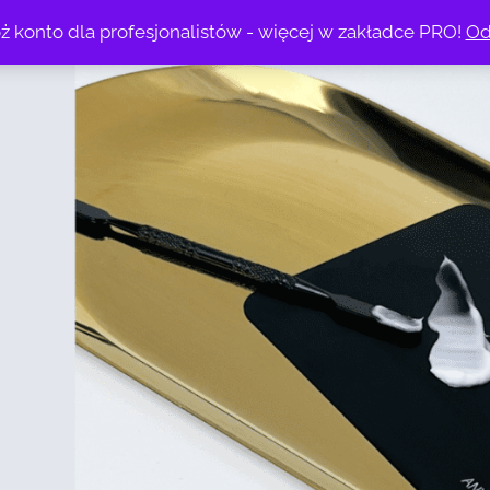
ż konto dla profesjonalistów - więcej w zakładce PRO!
Od