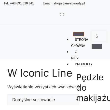
Tel: +48 691 510 641 Email: shop@anyabeauty.pl
STRONA
GŁÓWNA
O
NAS
PRODUKTY
W Iconic Line
Pędzle
do
Wyświetlanie wszystkich wyników: 3
makijaż