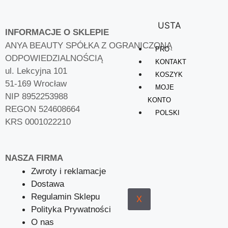
USTA
INFORMACJE O SKLEPIE
ANYA BEAUTY SPÓŁKA Z OGRANICZONĄ
PRO
ODPOWIEDZIALNOŚCIĄ
KONTAKT
ul. Lekcyjna 101
KOSZYK
51-169 Wrocław
MOJE
NIP 8952253988
KONTO
REGON 524608664
POLSKI
KRS 0001022210
NASZA FIRMA
Zwroty i reklamacje
Dostawa
Regulamin Sklepu
X
Polityka Prywatności
O nas