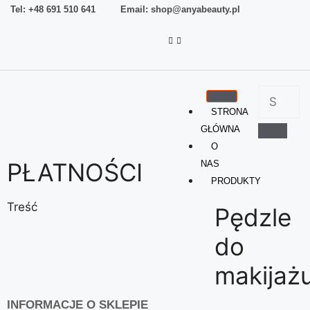
Tel: +48 691 510 641 Email: shop@anyabeauty.pl
STRONA
GŁÓWNA
O
PŁATNOŚCI
NAS
PRODUKTY
Treść
Pędzle
do
makijaż
INFORMACJE O SKLEPIE