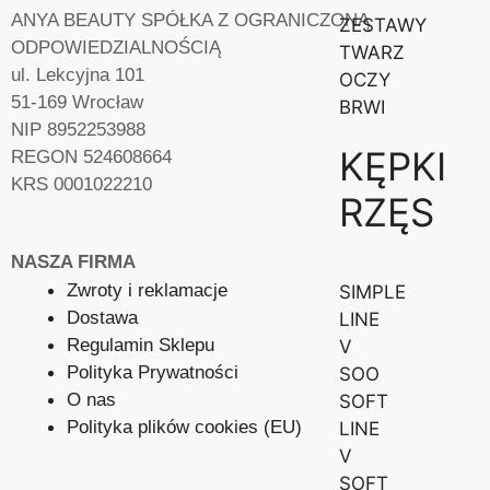
ANYA BEAUTY SPÓŁKA Z OGRANICZONĄ
ZESTAWY
ODPOWIEDZIALNOŚCIĄ
TWARZ
ul. Lekcyjna 101
OCZY
51-169 Wrocław
BRWI
NIP 8952253988
KĘPKI
REGON 524608664
KRS 0001022210
RZĘS
NASZA FIRMA
Zwroty i reklamacje
SIMPLE
Dostawa
LINE
Regulamin Sklepu
V
Polityka Prywatności
SOO
O nas
SOFT
Polityka plików cookies (EU)
LINE
V
SOFT