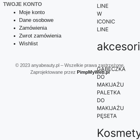
TWOJE KONTO
LINE
Moje konto
W
Dane osobowe
ICONIC
Zamówienia
LINE
Zwrot zamówienia
akcesor
Wishlist
©
2023 anyabeauty.pl – Wszelkie prawa zastrzeżone.
GĄBECZKA
Zaprojektowane przez
PimpMyWeb.pl
DO
MAKIJAŻU
PALETKA
DO
MAKIJAŻU
PĘSETA
Kosmety