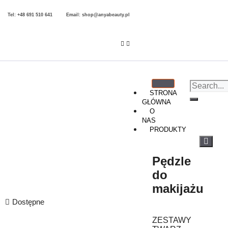
Tel: +48 691 510 641 Email: shop@anyabeauty.pl
STRONA
GŁÓWNA
O
NAS
PRODUKTY
Pędzle
do
makijażu
Dostępne
ZESTAWY