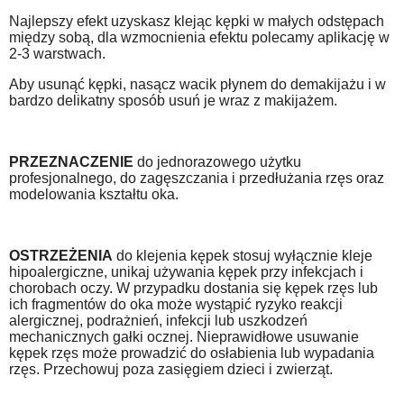
Najlepszy efekt uzyskasz klejąc kępki w małych odstępach
między sobą, dla wzmocnienia efektu polecamy aplikację w
2-3 warstwach.
Aby usunąć kępki, nasącz wacik płynem do demakijażu i w
bardzo delikatny sposób usuń je wraz z makijażem.
PRZEZNACZENIE
do jednorazowego użytku
profesjonalnego, do zagęszczania i przedłużania rzęs oraz
modelowania kształtu oka.
OSTRZEŻENIA
do klejenia kępek stosuj wyłącznie kleje
hipoalergiczne, unikaj używania kępek przy infekcjach i
chorobach oczy.
W przypadku dostania się kępek rzęs lub
ich fragmentów do oka może wystąpić ryzyko reakcji
alergicznej, podrażnień, infekcji lub uszkodzeń
mechanicznych gałki ocznej. Nieprawidłowe usuwanie
kępek rzęs może prowadzić do osłabienia lub wypadania
rzęs. Przechowuj poza zasięgiem dzieci i zwierząt.