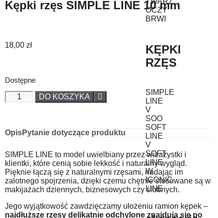
TWARZ
Kępki rzęs SIMPLE LINE 10 mm
OCZY
BRWI
18,00
zł
KĘPKI
RZĘS
Dostępne
SIMPLE
DO KOSZYKA
LINE
V
SOO
SOFT
Opis
Pytanie dotyczące produktu
LINE
V
SOFT
SIMPLE LINE to model uwielbiany przez wizażystki i
LINE
klientki, które cenią sobie lekkość i naturalny wygląd.
W
Pięknie łączą się z naturalnymi rzęsami, nadając im
ICONIC
zalotnego spojrzenia, dzięki czemu chętnie stosowane są w
LINE
makijażach dziennych, biznesowych czy ślubnych.
Jego wyjątkowość zawdzięczamy ułożeniu ramion kępek –
najdłuższe rzęsy delikatnie odchylone znajdują się po