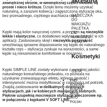
akcesoria
zewnętrznej stronie, w wewnętrznej części modelu są
proste i nieco krótsze.
Dzięki temu możemy uzyskać
naturalną, a zarazem kobiecą i zagęszczoną stylizację oka,
GĄBECZKA
bez przesadnego, ciężkiego wachlarza rzęs.
DO
MAKIJAŻU
PALETKA
Kępki mają kolor nasyconej czerni, a przy tym
są niezwykle
DO
lekkie i elastyczne
, co dodatkowo wpływa na łatwość w ich
MAKIJAŻU
aplikacji. Zastosowany skręt i
niezwykła puszystość
PĘSETA
umożliwiają sprawne dopasowanie się kępki do naturalnego
kształtu rzęs – stylizacja zyskuje na wyrazistości, a same
kępki są niesamowicie komfortowe w noszeniu.
Kosmetyki
Kępki SIMPLE LINE zostały wykonane z wysokiej jakości
USTA
naturalnego koreańskiego jedwabiu, co pozwala na
uzyskanie zniewalającego efektu, którego gęstość i
PRO
intensywność można modyfikować w zależności od potrzeb.
KONTAKT
Znajdą zastosowanie
w delikatnych dziennych
KOSZYK
stylizacjach, jak i w kobiecych makijażach ślubnych.
MOJE
Pięknie uzupełnią mocniejsze stylizacje wieczorowe np.
KONTO
w połączeniu z kępkami V SOFT LINE.
POLSKI