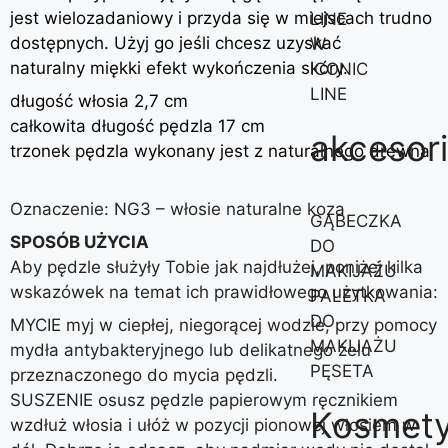
jest wielozadaniowy i przyda się w miejscach trudno
LINE
dostępnych. Użyj go jeśli chcesz uzyskać
W
naturalny miękki efekt wykończenia skóry.
ICONIC
LINE
długość włosia 2,7 cm
całkowita długość pędzla 17 cm
akcesor
trzonek pędzla wykonany jest z naturalnego drewna
Oznaczenie: NG3 – włosie naturalne koza
GĄBECZKA
SPOSÓB UŻYCIA
DO
Aby pędzle służyły Tobie jak najdłużej, poniżej kilka
MAKIJAŻU
wskazówek na temat ich prawidłowego użytkowania:
PALETKA
DO
MYCIE myj w ciepłej, niegorącej wodzie, przy pomocy
MAKIJAŻU
mydła antybakteryjnego lub delikatnego żelu
PĘSETA
przeznaczonego do mycia pędzli.
SUSZENIE osusz pędzle papierowym ręcznikiem
Kosmety
wzdłuż włosia i ułóż w pozycji pionowej włosiem w