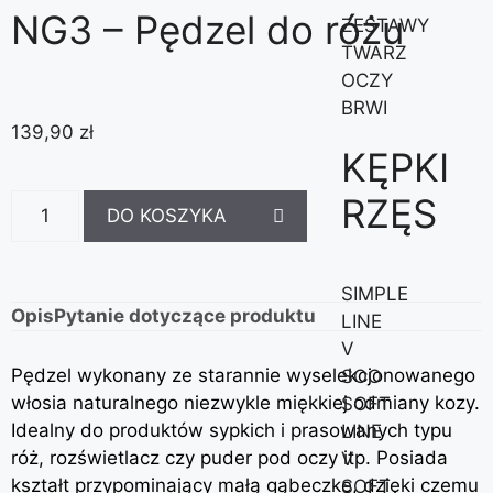
NG3 – Pędzel do różu
ZESTAWY
TWARZ
OCZY
BRWI
139,90
zł
KĘPKI
RZĘS
DO KOSZYKA
SIMPLE
Opis
Pytanie dotyczące produktu
LINE
V
Pędzel wykonany ze starannie wyselekcjonowanego
SOO
włosia naturalnego niezwykle miękkiej odmiany kozy.
SOFT
Idealny do produktów sypkich i prasowanych typu
LINE
róż, rozświetlacz czy puder pod oczy itp. Posiada
V
kształt przypominający małą gąbeczkę, dzięki czemu
SOFT