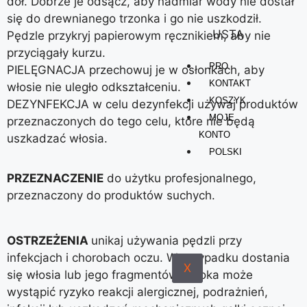
dół. Dobrze je odsącz, aby nadmiar wody nie dostał
się do drewnianego trzonka i go nie uszkodził.
USTA
Pędzle przykryj papierowym ręcznikiem, aby nie
przyciągały kurzu.
PRO
PIELĘGNACJA przechowuj je w osłonkach, aby
KONTAKT
włosie nie uległo odkształceniu.
KOSZYK
DEZYNFEKCJA w celu dezynfekcji używaj produktów
MOJE
przeznaczonych do tego celu, które nie będą
KONTO
uszkadzać włosia.
POLSKI
PRZEZNACZENIE
do użytku profesjonalnego,
przeznaczony do produktów suchych.
OSTRZEŻENIA
unikaj używania pędzli przy
infekcjach i chorobach oczu.
W przypadku dostania
X
się włosia lub jego fragmentów do oka może
wystąpić ryzyko reakcji alergicznej, podrażnień,